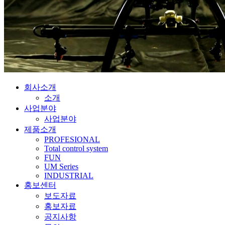
회사소개
소개
사업분야
사업분야
제품소개
PROFESIONAL
Total control system
FUN
UM Series
INDUSTRIAL
홍보센터
보도자료
홍보자료
공지사항