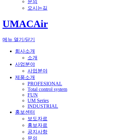
문의
오시는길
UMACAir
메뉴 열기/닫기
회사소개
소개
[뉴시스Pic] 육군, 첨단기술 접목한 최상위 전투체계 'Arm
사업분야
TIGER 4.0' 공개
사업분야
제품소개
PROFESIONAL
Total control system
FUN
UM Series
INDUSTRIAL
홍보센터
보도자료
홍보자료
디지털 혁신한 드론 기술로 다양한 산업 적용
공지사항
문의